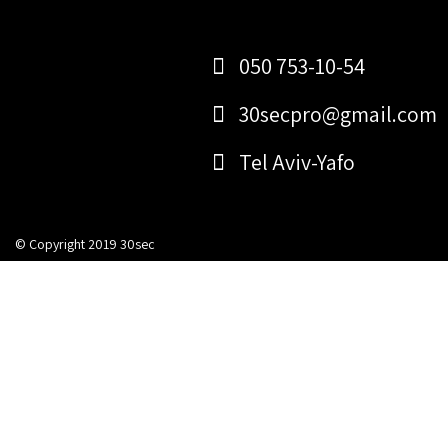
Post
Skip
to
navigation
content
050 753-10-54
30secpro@gmail.com
Tel Aviv-Yafo
© Copyright 2019 30sec