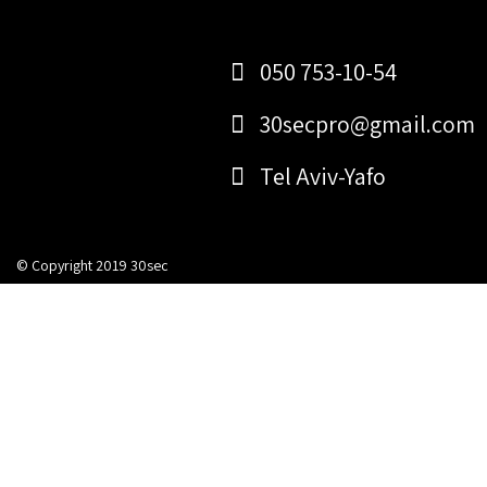
Post
Skip
to
navigation
content
050 753-10-54
30secpro@gmail.com
Tel Aviv-Yafo
© Copyright 2019 30sec