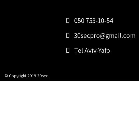
Post
Skip
to
navigation
content
050 753-10-54
30secpro@gmail.com
Tel Aviv-Yafo
© Copyright 2019 30sec