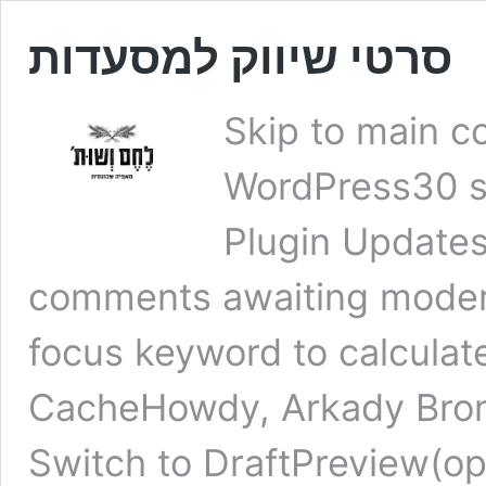
סרטי שיווק למסעדות
Skip to main c
WordPress30 s
Plugin Update
comments awaiting mode
focus keyword to calculat
CacheHowdy, Arkady Bron
Switch to DraftPreview(o