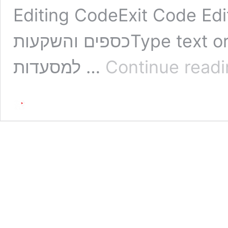
Editing CodeExit Codeהפקת סרטים לגיוס
כספים והשקעותType text or HTMLנענענדגכגכ סרטוני שיווק
Continue read
למסעדות …